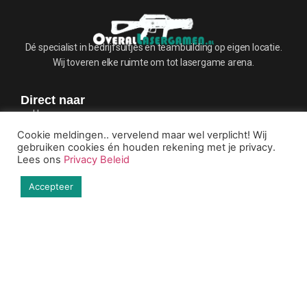
Dé specialist in bedrijfsuitjes en teambuilding op eigen locatie.
Wij toveren elke ruimte om tot lasergame arena.
Direct naar
Home
Outdoor Lasergamen
Cookie meldingen.. vervelend maar wel verplicht! Wij
Lasergamen op school
gebruiken cookies én houden rekening met je privacy.
Lasergamen op kantoor
Lees ons
Privacy Beleid
Lasergame kinderfeestjes
Accepteer
Lasergamen in een supermarkt
Contactgegevens
info@OveralLasergamen.nl
0635658312
Wij komen naar u toe
KVK:
78541220
BTW:
NL861442349B01
Veel gestelde vragen